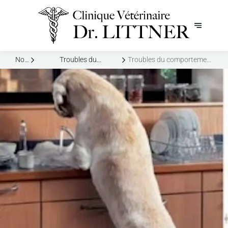
Nos
Troubles du
Troubles du comportement
Services
comportement et de la
et de la relation homme-
relation homme-animal
animal