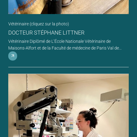
Vétérinaire (cliquez sur la photo)
DOCTEUR STÉPHANE LITTNER
Vétérinaire Diplômé de L’École Nationale Vétérinaire de
Maisons-Alfort et de la Faculté de médecine de Paris Val de
Marne. -Ancien chargé de l’enseignement de l’Homéopathie à
L’École Nationale vétérinaire de Maisons-Alfort. -DESS de
Psychologie Clinique de l’Université Paris VII. À la clinique, nous
vous proposons : -Médecine générale - Toutes chirurgies -
Imagerie médicale (radiographie numérique, échographie) -
Analyses sanguines -Hospitalisations -Troubles du
comportement et de la relation homme-animal. -Phytothérapie -
Homéopathie -Ostéopathie et kinésithérapie -Mésothérapie -
Suivi nutritionnel