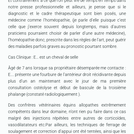
Et contrairement à ce que l’on peut lire de temps en temps dans
notre presse professionnelle et ailleurs, je pense que si le
diagnostic et le cadre thérapeutique sont bien posés, une
médecine comme l’homéopathie, (je parle d’elle puisque c’est
celle que j’exerce souvent depuis longtemps, mais d’autres
praticiens pourraient choisir de parler d’une autre médecine),
l’homéopathie donc, prescrite dans les règles de l’art, peut guérir
des maladies parfois graves au pronostic pourtant sombre.
Cas Clinique : E… est un cheval de selle
Âgé de 7 ans lorsque sa propriétaire désemparée me contacte :
E…. présente une fourbure de l’antérieur droit récidivante depuis
plus d’un an maintenant avec le jour de ma première
consultation ostéolyse et début de bascule de la troisième
phalange (constaté radiologiquement ).
Des confrères vétérinaires équins allopathes extrêmement
compétents dans leur domaine, n’ont rien pu faire dans ce cas
malgré des injections répétées entre autres de corticoïdes,
vasodilatateurs etc.Par ailleurs, les techniques de ferrage de
soulagement et correction d’appui ont été tentées, ainsi que les