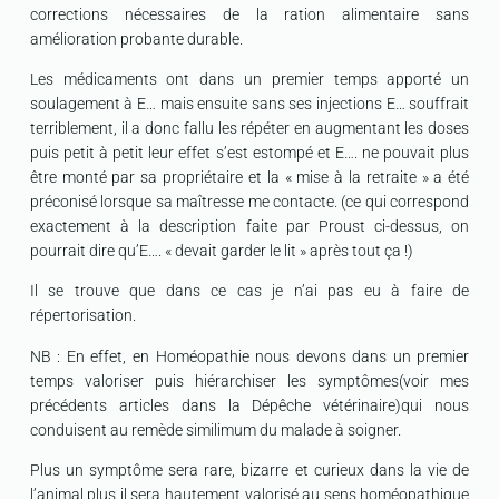
corrections nécessaires de la ration alimentaire sans
amélioration probante durable.
Les médicaments ont dans un premier temps apporté un
soulagement à E… mais ensuite sans ses injections E… souffrait
terriblement, il a donc fallu les répéter en augmentant les doses
puis petit à petit leur effet s’est estompé et E…. ne pouvait plus
être monté par sa propriétaire et la « mise à la retraite » a été
préconisé lorsque sa maîtresse me contacte. (ce qui correspond
exactement à la description faite par Proust ci-dessus, on
pourrait dire qu’E…. « devait garder le lit » après tout ça !)
Il se trouve que dans ce cas je n’ai pas eu à faire de
répertorisation.
NB : En effet, en Homéopathie nous devons dans un premier
temps valoriser puis hiérarchiser les symptômes(voir mes
précédents articles dans la Dépêche vétérinaire)qui nous
conduisent au remède similimum du malade à soigner.
Plus un symptôme sera rare, bizarre et curieux dans la vie de
l’animal plus il sera hautement valorisé au sens homéopathique