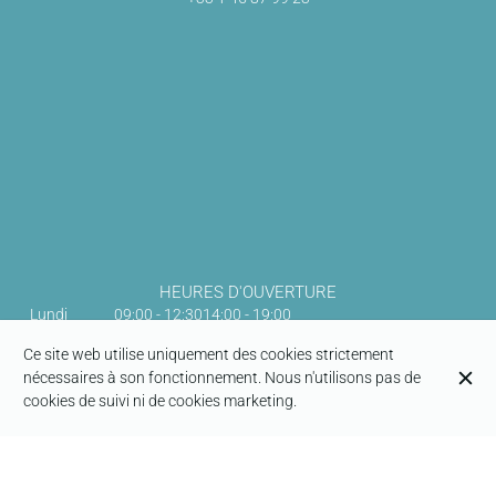
HEURES D'OUVERTURE
Lundi
09:00 - 12:30
14:00 - 19:00
Mardi
09:00 - 12:30
14:00 - 19:00
Ce site web utilise uniquement des cookies strictement
nécessaires à son fonctionnement. Nous n'utilisons pas de
Mercredi
09:00 - 12:30
14:00 - 19:00
cookies de suivi ni de cookies marketing.
Jeudi
09:00 - 12:30
14:00 - 19:00
Vendredi
09:00 - 12:30
14:00 - 19:00
Samedi
09:00 - 12:30