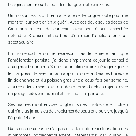
Les gens sont repartis pour leur longue route chez eux.
Un mois après ils ont tenu à refaire cette longue route pour me
montrer leur petit chien X guéri ! Avec ces deux seules doses de
Cantharis la peau de leur chien s’est petit à petit asséchée
détendue, X aussi ! et au bout d’un mois l’amélioration était
spectaculaire.
En homéopathie on ne represcrit pas le remède tant que
l’amélioration persiste, j’ai donc simplement ce jour là conseillé
aux gens de donner à X une ration alimentaire ménagère que je
leur ai prescrite avec un bon apport d’omega 3 via les huiles de
lin de chanvre et du poisson gras une à deux fois par semaine.
J’ai reçu deux mois plus tard des photos du chien rajeuni avec
un pelage redevenu normal et une mobilité parfaite.
Ses maîtres m’ont envoyé longtemps des photos de leur chien
qui n’a plus jamais eu de problèmes de peau et a pu vivre jusqu’à
l’âge de 14 ans.
Dans ces deux cas je n’ai pas eu à faire de répertorisation des
symptômes homéopatiquement intéressants car quand la