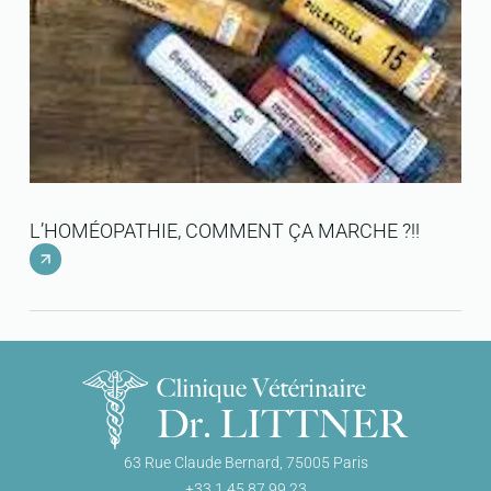
LE
L’HOMÉOPATHIE, COMMENT ÇA MARCHE ?!!
HO
63 Rue Claude Bernard, 75005 Paris
+33 1 45 87 99 23