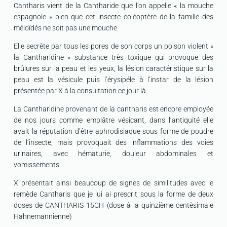
Cantharis vient de la Cantharide que l’on appelle « la mouche
espagnole » bien que cet insecte coléoptère de la famille des
méloïdés ne soit pas une mouche.
Elle secrète par tous les pores de son corps un poison violent «
la Cantharidine » substance très toxique qui provoque des
brûlures sur la peau et les yeux, la lésion caractéristique sur la
peau est la vésicule puis l’érysipéle à l’instar de la lésion
présentée par X à la consultation ce jour là.
La Cantharidine provenant de la cantharis est encore employée
de nos jours comme emplâtre vésicant, dans l’antiquité elle
avait la réputation d’être aphrodisiaque sous forme de poudre
de l’insecte, mais provoquait des inflammations des voies
urinaires, avec hématurie, douleur abdominales et
vomissements
X présentait ainsi beaucoup de signes de similitudes avec le
remède Cantharis que je lui ai prescrit sous la forme de deux
doses de CANTHARIS 15CH (dose à la quinzième centèsimale
Hahnemannienne)