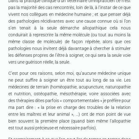
Dans la pratique clinique d’un vétérinaire omnipraticien ce n’est
pas la majorité des cas rencontrés, loin de là, à l’instar de ce que
vivent nos collègues en médecine humaine ; et que penser déjà
des pathologies récidivantes avec une cause connue où si l’on
s’en tenait à la seule démarche allopathique cela nous
conduirait à represcrire la même molécule (ou tout au moins la
même classe de molécule) de façon répétée, alors que ces
pathologies nous invitent déjà davantage à chercher à stimuler
les défenses propres de l’être à soigner, ce qui sera la seule voie
vers une guérison réelle, la seule.
C’est pour ces raisons, selon moi, qu’aucune médecine unique
ne peut suffire à soigner un être tout au long de sa vie. Les
médecines de terrain (homéopathie, acupuncture, naturopathie
et nutrition, ostéopathie, mésothérapie, voire associées avec
des thérapies dites parfois « comportementales » je préfère pour
ma part dire : « la prise en charge des troubles de la relation
entre les maîtres et leur animal », …) ont de mon point de vue
bien souvent la première place (quand bien même l’allopathie
est tout aussi précieuse et nécessaire parfois).