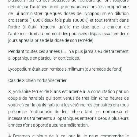
plusieurs fois eu des poussées de fourbure qui ont toujours
débuté par l’antérieur droit, je demandais alors à sa propriétaire
de lui administrer quelques doses de Lycopodium en dilution
croissante (1000K deux fois puis 10000K) et tout rentrait dans
l’ordre (il était fréquent qu’elle me dise que la chaleur de
l’antérieur droit au moment des poussées disparaissait en deux
jours après la prise de la dose de son remède)
Pendant toutes ces années E…. n’a plus jamais eu de traitement
allopathique en particulier corticoïdes.
Lycopodium était son remède similimum (ou remède de fond)
Cas de X chien Yorkshire terrier
X, yorkshire terrier de 8 ans est amené à la consultation par un
couple de retraités qui sont venus de très loin (cinq heures de
voiture ) car là où ils habitent les vétérinaires consultés ont tous
préconisé l’euthanasie de leur chien tant les nombreux et
incessants traitements allopathiques entrepris depuis plusieurs
années n’ont apporté aucune amélioration.
À l’examen clinique de X ce jour là, je peux comprendre le