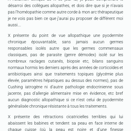
désarroi des collègues allopathes, et dois dire que si je n’avais
pas l’homéopathie comme autre corde à mon arc thérapeutique
je ne vois pas bien ce que j’aurai pu proposer de différent moi
aussi….
X présente du point de vue allopathique une pyodermite
chronique épouvantable, sans jamais aucun germes
responsables isolés autre que les germes commensaux
classiques, pas de parasite (genre démodex) isolé sur les
nombreux raclages cutanés, biopsie etc, bilans sanguins
normaux hormis les derniers après des années de corticoïdes et
antibiotiques ainsi que traitements topiques (glycémie plus
élevée, paramètres hépatiques au dessus des normes), pas de
Cushing iatrogène ni d’autre pathologie endocrinienne sous
jacente, pas d’allergie alimentaire mise en évidence, etc bref
aucun diagnostic allopathique si ce n’est celui de pyodermite
généralisée chronique résistante à tous les traitements.
X présente des rétractions cicatricielles terribles qui lui
abaissent les babines et tendent sa peau en face interne de
chaque cuisse (où la peau est noire et d’une finesse