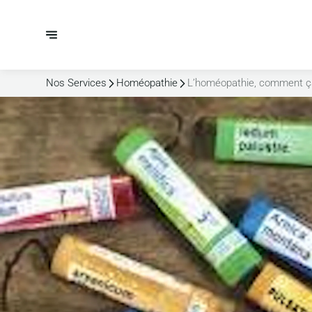
Nos Services
Homéopathie
L’homéopathie, comment ça