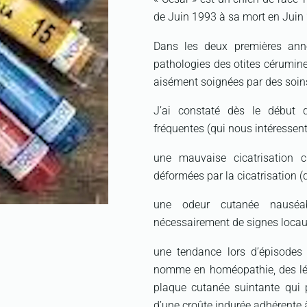
de Juin 1993 à sa mort en Juin
Dans les deux premières ann
pathologies des otites cérumine
aisément soignées par des soin
J’ai constaté dès le début 
fréquentes (qui nous intéresse
une mauvaise cicatrisation 
déformées par la cicatrisation (
une odeur cutanée nauséa
nécessairement de signes locau
une tendance lors d’épisodes 
nomme en homéopathie, des lési
plaque cutanée suintante qui 
d’une croûte indurée adhérente 