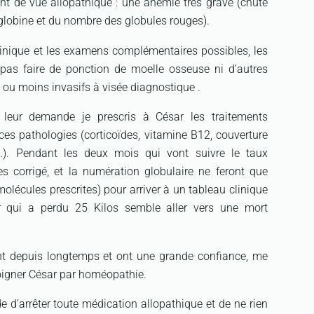
nt de vue allopathique : une anémie très grave (chute
globine et du nombre des globules rouges).
linique et les examens complémentaires possibles, les
as faire de ponction de moelle osseuse ni d’autres
u moins invasifs à visée diagnostique .
leur demande je prescris à César les traitements
es pathologies (corticoïdes, vitamine B12, couverture
c…). Pendant les deux mois qui vont suivre le taux
es corrigé, et la numération globulaire ne feront que
molécules prescrites) pour arriver à un tableau clinique
 qui a perdu 25 Kilos semble aller vers une mort
t depuis longtemps et ont une grande confiance, me
oigner César par homéopathie.
 d’arrêter toute médication allopathique et de ne rien