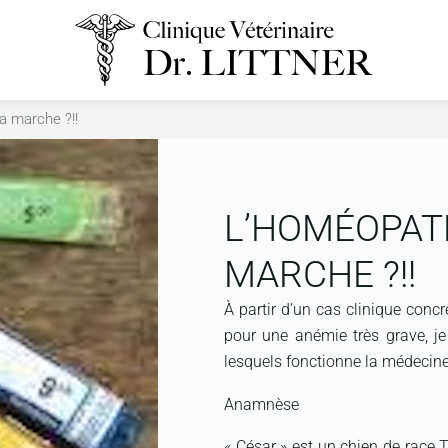
 marche ?!!
L’HOMÉOPAT
MARCHE ?!!
À partir d’un cas clinique concr
pour une anémie très grave, je 
lesquels fonctionne la médeci
Anamnèse
« César » est un chien de race T