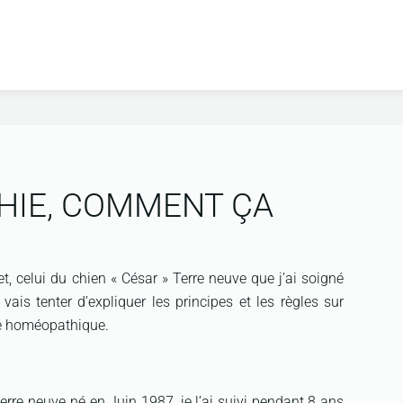
HIE, COMMENT ÇA
et, celui du chien « César » Terre neuve que j’ai soigné
vais tenter d’expliquer les principes et les règles sur
ne homéopathique.
erre neuve né en Juin 1987 ,je l’ai suivi pendant 8 ans