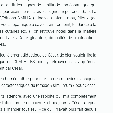
 qu’on lit les signes de similitude homéopathique qui
(par exemple ici cités les signes répertoriés dans La
itions SIMILIA ) : individu ralenti, mou, frileux, (de
 vue allopathique à savoir : embonpoint, tendance à la
es cutanés etc…) ; on retrouve notés dans la matière
e type « Darte gluante », difficultés de cicatrisation,
des….
ticulièrement didactique de César, de bien vouloir lire la
que de GRAPHITES pour y retrouver les symptômes
nt par César.
en homéopathie pour être un des remèdes classiques
es caractéristiques du remède « similimum » pour César.
aits attendre, avec une rapidité qui m’a complètement
 l’affection de ce chien. En trois jours « César a repris
is à manger tout seul » ce qu’il n’avait plus fait depuis