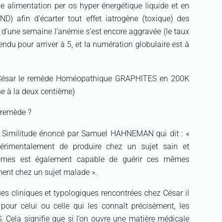
e alimentation per os hyper énergétique liquide et en
ND) afin d’écarter tout effet iatrogène (toxique) des
 d’une semaine l’anémie s’est encore aggravée (le taux
du pour arriver à 5, et la numération globulaire est à
 à César le remède Homéopathique GRAPHITES en 200K
e à la deux centième)
 remède ?
se Similitude énoncé par Samuel HAHNEMAN qui dit : «
érimentalement de produire chez un sujet sain et
tômes est également capable de guérir ces mêmes
nt chez un sujet malade ».
ques cliniques et typologiques rencontrées chez César il
 pour celui ou celle qui les connaît précisément, les
 Cela signifie que si l’on ouvre une matière médicale