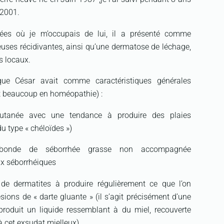
 2001.
ées où je m’occupais de lui, il a présenté comme
uses récidivantes, ainsi qu’une dermatose de léchage,
s locaux.
que César avait comme caractéristiques générales
nt beaucoup en homéopathie) :
cutanée avec une tendance à produire des plaies
du type « chéloïdes »)
bonde de séborrhée grasse non accompagnée
x séborrhéiques
de dermatites à produire régulièrement ce que l’on
ons de « darte gluante » (il s’agit précisément d’une
produit un liquide ressemblant à du miel, recouverte
à cet exsudat mielleux).